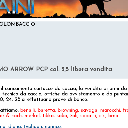
0COLOMBACCIO
COLOMBACCIO
O ARROW PCP cal. 5,5 libera vendita
O ARROW PCP
l caricamento cartucce da caccia, la vendita di armi da c
 tecnico da caccia, ottiche da avvistamento e da puntam
 20, 24, 28 si effettuano prove di banco.
rattiamo:
benelli, beretta, browning, savage, marocchi, franc
r & koch, merkel, tikka, sako, zoli, sabatti, c.z., brno.
NELLI ARGO CAMUFLAGE
o, diana, typhoon, norinco.