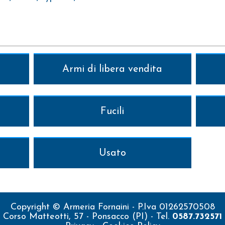
ELLI ARGO
Armi di libera vendita
0 XPLOR ACTION CAL 12 -20 e 28
Fucili
00 XPLOR ACTION CASCHBECK DI € 150,00 DI S
0 E A300
Usato
VRAPPOSTO BERETTA ULTRALEGGERO
Copyright © Armeria Fornaini - P.Iva 01262570508
RAPPOSTO ULTRALEGGERO CAL.12
Corso Matteotti, 57 - Ponsacco (PI) - Tel.
0587.732571