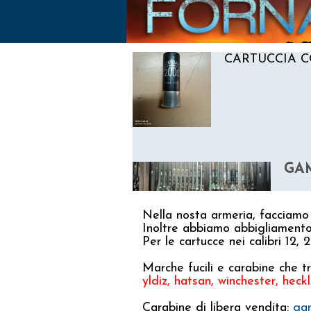
SUPER200
CARTUCCIA 
GAM
GAM
Nella nosta armeria, facciamo i
Inoltre abbiamo abbigliamento
Per le cartucce nei calibri 12,
Marche fucili e carabine che t
yldiz, hatsan, winchester, heckle
BE
Carabine di libera vendita:
gam