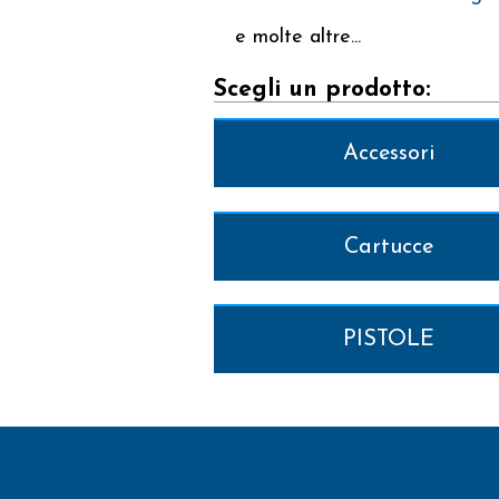
bEN
e molte altre...
Scegli un prodotto:
Accessori
A40
Cartucce
A 4
A40
PISTOLE
SO
SOV