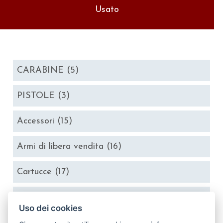
Usato
CARABINE
(5)
PISTOLE
(3)
Accessori
(15)
Armi di libera vendita
(16)
Cartucce
(17)
Fucili
(7)
Uso dei cookies
Ottiche
(12)